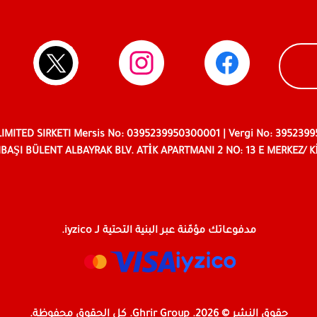
LIMITED SIRKETI Mersis No: 0395239950300001 | Vergi No: 395239
BAŞI BÜLENT ALBAYRAK BLV. ATİK APARTMANI 2 NO: 13 E MERKEZ/ K
مدفوعاتك مؤمّنة عبر البنية التحتية لـ iyzico.
حقوق النشر © 2026. Ghrir Group. كل الحقوق محفوظة.