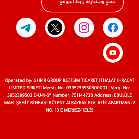
نسخ ومشاركة رابط الموقع
Operated by: GHRIR GROUP ILETISIM TICARET ITHALAT IHRACAT
LIMITED SIRKETI Mersis No: 0395239950300001 | Vergi No:
3952399503 D-U-N-S® Number: 751144738 Address: EBULÜLE
MAH. ŞEHİT BİNBAŞI BÜLENT ALBAYRAK BLV. ATİK APARTMANI 2
NO: 13 E MERKEZ/ KİLİS