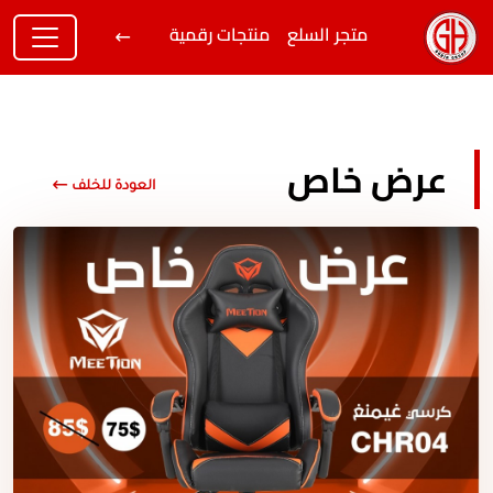
متجر السلع
منتجات رقمية
عرض خاص
العودة للخلف