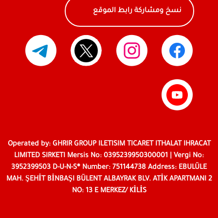
نسخ ومشاركة رابط الموقع
Operated by: GHRIR GROUP ILETISIM TICARET ITHALAT IHRACAT
LIMITED SIRKETI Mersis No: 0395239950300001 | Vergi No:
3952399503 D-U-N-S® Number: 751144738 Address: EBULÜLE
MAH. ŞEHİT BİNBAŞI BÜLENT ALBAYRAK BLV. ATİK APARTMANI 2
NO: 13 E MERKEZ/ KİLİS