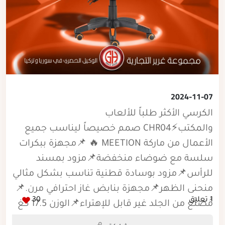
2024-11-07
الكرسي الأكثر طلباً للألعاب
والمكتب⚡️CHR04 صمم خصيصاً ليناسب جميع
الأعمال من ماركة MEETION 🔥 📌مجهزة ببكرات
سلسة مع ضوضاء منخفضة📌مزود بمسند
للرأس📌مزود بوسادة قطنية تناسب بشكل مثالي
منحنى الظهر📌مجهزة بنابض غاز احترافي مرن.📌
1 تعليق
30
مُصنّع من الجلد غير قابل للإهتراء📌الوزن 17.5 كغ