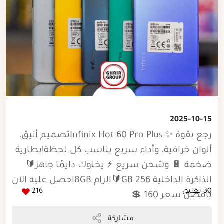
2025-10-15
رجع بقوة ✨ Infinix Hot 60 Pro Plusتصميم أنيق،
ألوان خرافية، وأداء سريع يناسب كل لحظة!بطارية
ضخمة 🔋 وشحن سريع ⚡ يخلوك دايمًا جاهز🔰
الذاكرة الداخلية 256 GB🔰الرام 8GBاحصل عليه الآن
30 تعليق
216
بأفضل سعر 160 💲
مشاركة