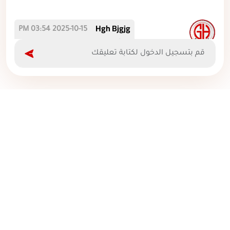
Hgh Bjgjg
2025-10-15 03:54 PM
ماشالله تبارك الرحمن
Yasin Khoja
2025-10-15 03:42 PM
R5GZ0F
حمزة
2025-10-15 01:10 PM
ما شاء الله
الأسئلة الشائعة
ابواحمد Türk
2025-10-15 01:03 PM
اتفاقية البيع عن بعد
شروط الاستخدام والخصوصية
بطاريه يشخط
التسليم والإرجاع