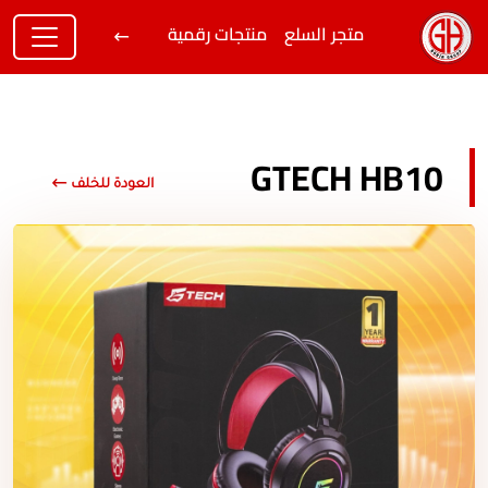
متجر السلع
منتجات رقمية
GTECH HB10
العودة للخلف