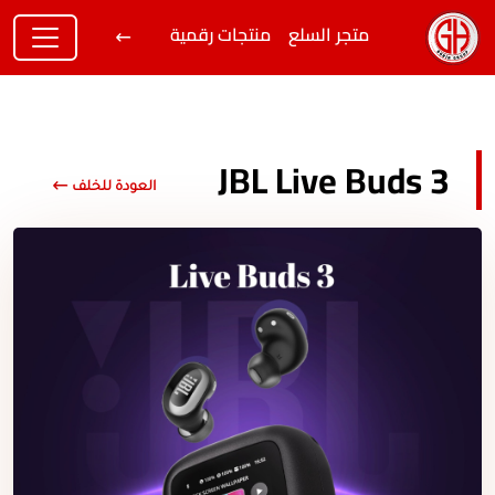
متجر السلع
منتجات رقمية
JBL Live Buds 3
العودة للخلف