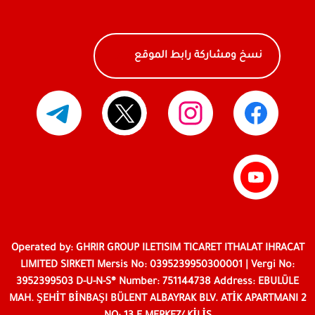
نسخ ومشاركة رابط الموقع
Operated by: GHRIR GROUP ILETISIM TICARET ITHALAT IHRACAT
LIMITED SIRKETI Mersis No: 0395239950300001 | Vergi No:
3952399503 D-U-N-S® Number: 751144738 Address: EBULÜLE
MAH. ŞEHİT BİNBAŞI BÜLENT ALBAYRAK BLV. ATİK APARTMANI 2