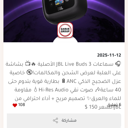
2025-11-12
🎧 سماعات JBL Live Buds 3 الأصلية 🔥📺 بشاشة
على العلبة لعرض الشحن والمكالمات!🔇 خاصية
عزل الضجيج الذكي ANC🔋 بطارية قوية بتدوم حتى
40 ساعة🎶 صوت نقي Hi-Res Audio💧 مقاومة
للماء والعرق✨ تصميم مريح + أداء احترافي من
6 تعليق
108
JBLالسعر 150 $
مشاركة