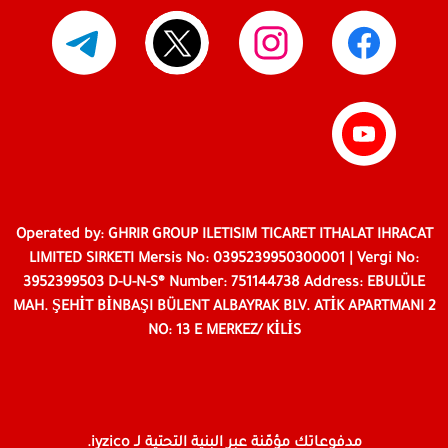
Operated by: GHRIR GROUP ILETISIM TICARET ITHALAT IHRACAT
LIMITED SIRKETI Mersis No: 0395239950300001 | Vergi No:
3952399503 D-U-N-S® Number: 751144738 Address: EBULÜLE
MAH. ŞEHİT BİNBAŞI BÜLENT ALBAYRAK BLV. ATİK APARTMANI 2
NO: 13 E MERKEZ/ KİLİS
مدفوعاتك مؤمّنة عبر البنية التحتية لـ iyzico.