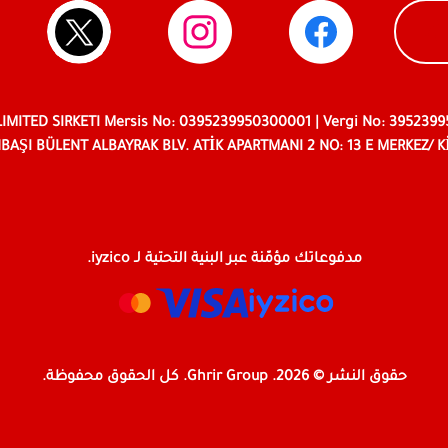
LIMITED SIRKETI Mersis No: 0395239950300001 | Vergi No: 395239
BAŞI BÜLENT ALBAYRAK BLV. ATİK APARTMANI 2 NO: 13 E MERKEZ/ K
مدفوعاتك مؤمّنة عبر البنية التحتية لـ iyzico.
حقوق النشر © 2026. Ghrir Group. كل الحقوق محفوظة.