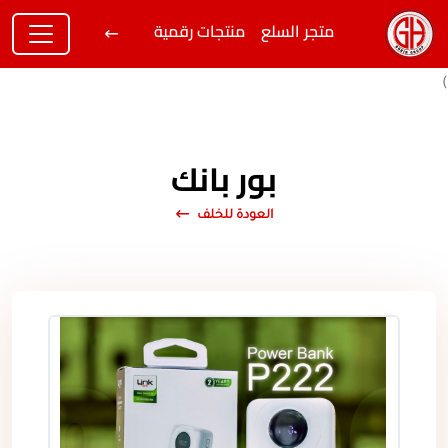
متجر السلع
منتجات رقمية
)
بور بانك
العودة للخلف