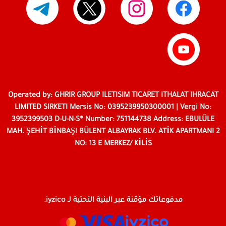
Operated by: GHRIR GROUP ILETISIM TICARET ITHALAT IHRACAT
LIMITED SIRKETI Mersis No: 0395239950300001 | Vergi No:
3952399503 D-U-N-S® Number: 751144738 Address: EBULÜLE
MAH. ŞEHİT BİNBAŞI BÜLENT ALBAYRAK BLV. ATİK APARTMANI 2
NO: 13 E MERKEZ/ KİLİS
مدفوعاتك مؤمّنة عبر البنية التحتية لـ iyzico.